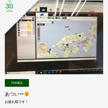
7月
30
2019
FKB通信
あついー
お疲れ様です！