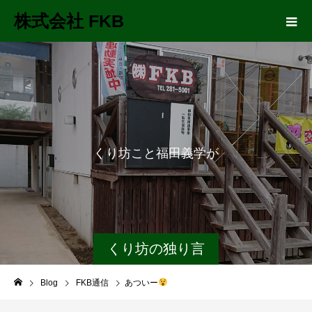
株式会社 FKB
く
り
坊
こ
と
福
田
義
学
が
長
距
くり坊の独り言
Blog
FKB通信
あついー