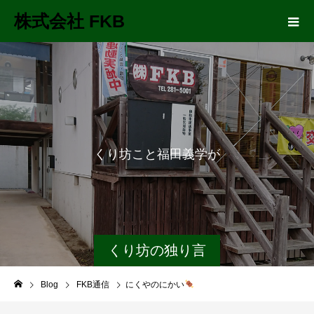
株式会社 FKB
く
り
坊
こ
と
福
田
義
学
が
長
距
離
大
くり坊の独り言
Blog
FKB通信
にくやのにかい