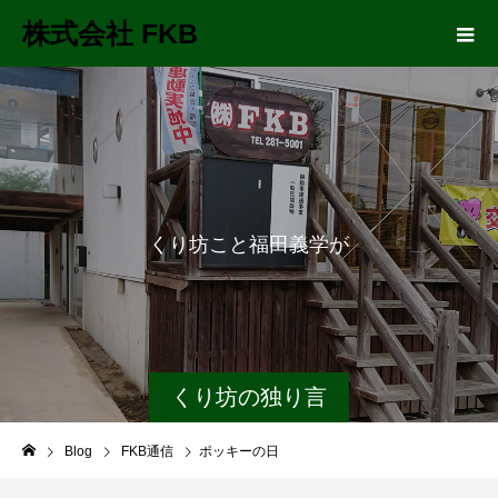
株式会社 FKB
く
り
坊
こ
と
福
田
義
学
が
長
距
離
くり坊の独り言
Blog
FKB通信
ポッキーの日