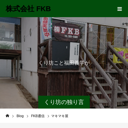
株式会社 FKB
く
り
坊
こ
と
福
田
義
学
が
長
距
離
くり坊の独り言
Blog
FKB通信
マキマキ屋