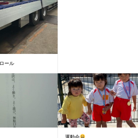
ロール
日
運動会