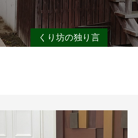
くり坊の独り言