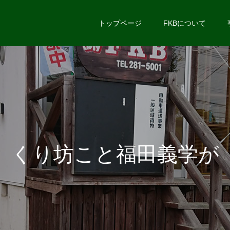
トップページ
FKBについて
く
り
坊
こ
と
福
田
義
学
が
長
距
離
大
型
ト
ラ
ッ
ク
の
旅