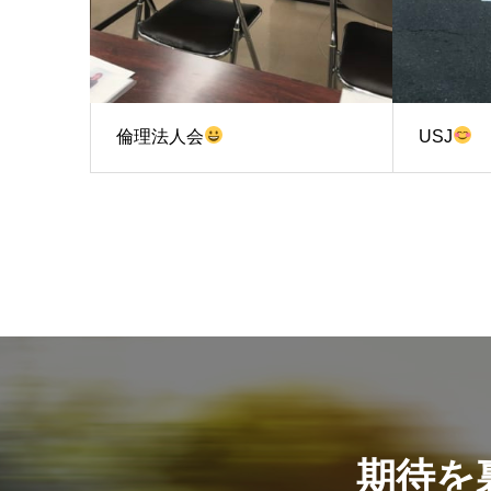
倫理法人会
USJ
期待を