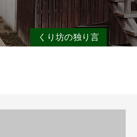
くり坊の独り言