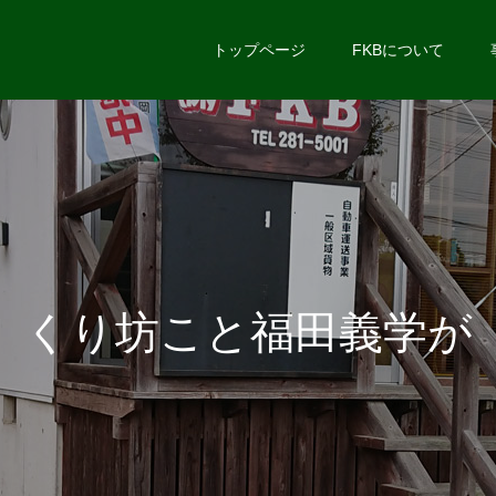
トップページ
FKBについて
く
り
坊
こ
と
福
田
義
学
が
長
距
離
大
型
ト
ラ
ッ
ク
の