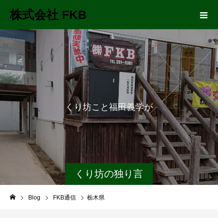
株式会社 FKB
く
り
坊
こ
と
福
田
義
学
が
長
距
くり坊の独り言
Blog
FKB通信
栃木県