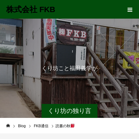
株式会社 FKB
く
り
坊
こ
と
福
田
義
学
が
長
距
離
くり坊の独り言
Blog
FKB通信
読書の秋