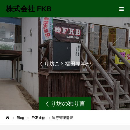
株式会社 FKB
く
り
坊
こ
と
福
田
義
学
が
長
距
離
くり坊の独り言
Blog
FKB通信
運行管理講習