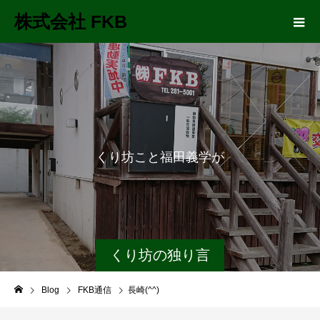
株式会社 FKB
く
り
坊
こ
と
福
田
義
学
が
長
距
離
くり坊の独り言
Blog
FKB通信
長崎(^^)