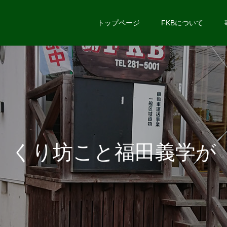
トップページ
FKBについて
く
り
坊
こ
と
福
田
義
学
が
長
距
離
大
型
ト
ラ
ッ