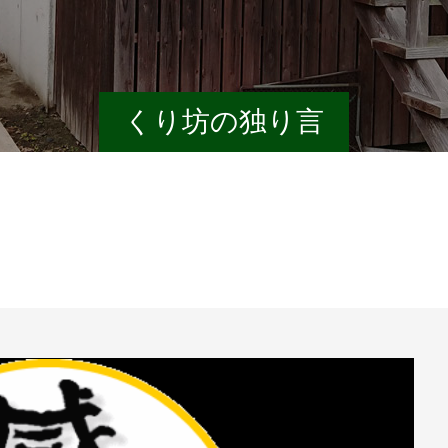
くり坊の独り言