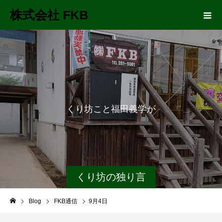
株式会社 FKB
く
り
坊
こ
と
福
田
義
学
が
長
くり坊の独り言
Blog
FKB通信
9月4日